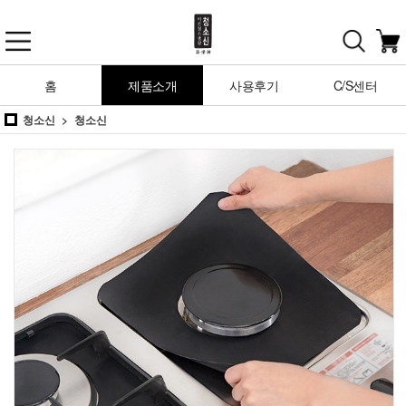
홈
제품소개
사용후기
C/S센터
청소신
청소신