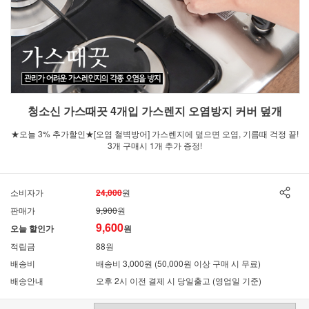
청소신 가스때끗 4개입 가스렌지 오염방지 커버 덮개
★오늘 3% 추가할인★[오염 철벽방어] 가스렌지에 덮으면 오염, 기름때 걱정 끝!
3개 구매시 1개 추가 증정!
소비자가
24,000
원
판매가
9,900
원
9,600
오늘 할인가
원
적립금
88원
배송비
배송비 3,000원 (50,000원 이상 구매 시 무료)
배송안내
오후 2시 이전 결제 시 당일출고 (영업일 기준)