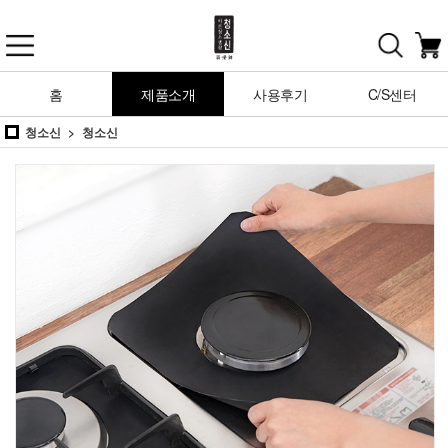
홈
제품소개
사용후기
C/S센터
청소신
청소신