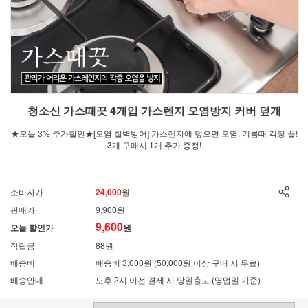
청소신 가스때끗 4개입 가스렌지 오염방지 커버 덮개
★오늘 3% 추가할인★[오염 철벽방어] 가스렌지에 덮으면 오염, 기름때 걱정 끝!
3개 구매시 1개 추가 증정!
소비자가
24,000
원
판매가
9,900
원
9,600
오늘 할인가
원
적립금
88원
배송비
배송비 3,000원 (50,000원 이상 구매 시 무료)
배송안내
오후 2시 이전 결제 시 당일출고 (영업일 기준)