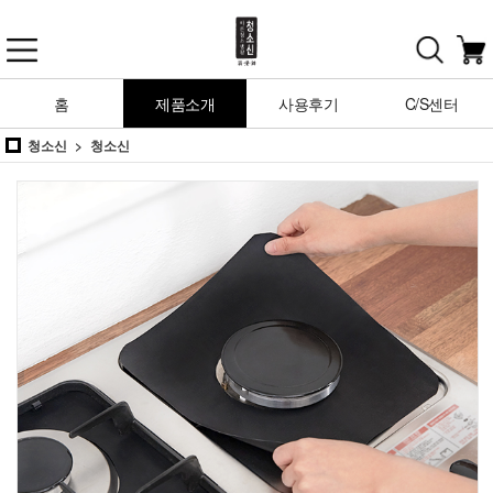
홈
제품소개
사용후기
C/S센터
청소신
청소신