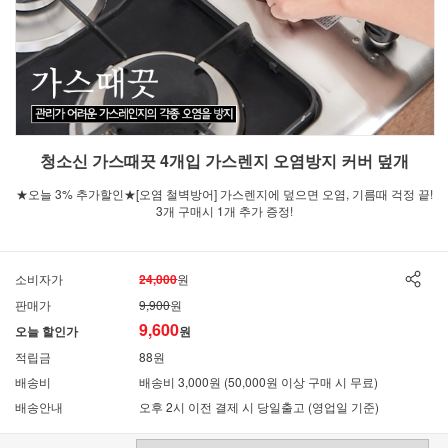
청소신 가스때끗 4개입 가스렌지 오염방지 커버 덮개
★오늘 3% 추가할인★[오염 철벽방어] 가스렌지에 덮으면 오염, 기름때 걱정 끝!
3개 구매시 1개 추가 증정!
소비자가
24,000
원
판매가
9,900
원
9,600
오늘 할인가
원
적립금
88원
배송비
배송비 3,000원 (50,000원 이상 구매 시 무료)
배송안내
오후 2시 이전 결제 시 당일출고 (영업일 기준)