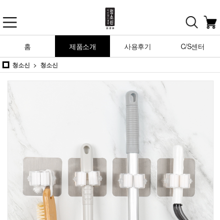
홈
제품소개
사용후기
C/S센터
청소신
청소신