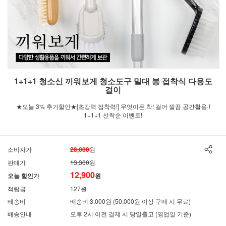
1+1+1 청소신 끼워보게 청소도구 밀대 봉 접착식 다용도
걸이
★오늘 3% 추가할인★[초강력 접착력!] 무엇이든 착! 걸어 깔끔 공간활용-!
1+1+1 선착순 이벤트!
소비자가
28,000
원
판매가
13,300
원
12,900
오늘 할인가
원
적립금
127원
배송비
배송비 3,000원 (50,000원 이상 구매 시 무료)
배송안내
오후 2시 이전 결제 시 당일출고 (영업일 기준)