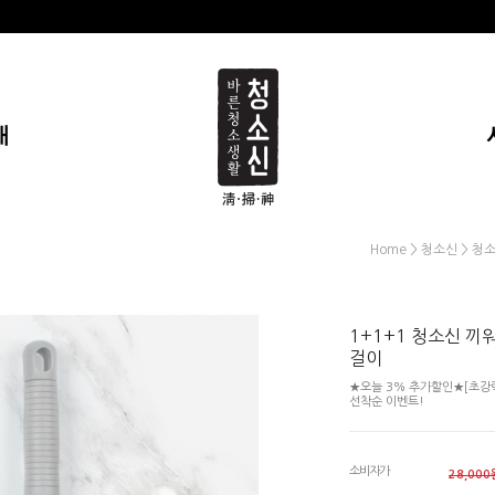
개
>
>
Home
청소신
청
1+1+1 청소신 끼
걸이
★오늘 3% 추가할인★[초강력 
선착순 이벤트!
소비자가
28,000