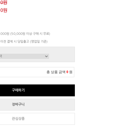
00원
00원
000원 (50,000원 이상 구매 시 무료)
 이전 결제 시 당일출고 (영업일 기준)
총 상품 금액
0
원
구매하기
장바구니
관심상품