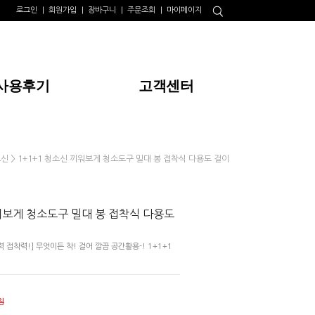
로그인
회원가입
장바구니
주문조회
마이페이지
사용후기
고객센터
> 1+1+1 청소신 끼워보게 청소도구 밀대 봉 접착식 다용도 걸이
소신
워보게 청소도구 밀대 봉 접착식 다용도
접착력!] 무엇이든 착! 걸어 깔끔 공간활용-! 1+1+1
원