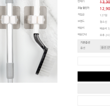
판매가
13,3
오늘 할인가
12,9
적립금
127원
브랜드
청소신
배송비
배송비 3,
배송안내
오후 2시
기본옵션
옵션