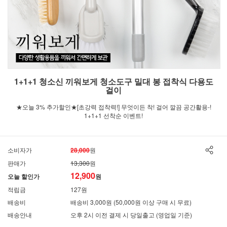
1+1+1 청소신 끼워보게 청소도구 밀대 봉 접착식 다용도
걸이
★오늘 3% 추가할인★[초강력 접착력!] 무엇이든 착! 걸어 깔끔 공간활용-!
1+1+1 선착순 이벤트!
소비자가
28,000
원
판매가
13,300
원
12,900
오늘 할인가
원
적립금
127원
배송비
배송비 3,000원 (50,000원 이상 구매 시 무료)
배송안내
오후 2시 이전 결제 시 당일출고 (영업일 기준)