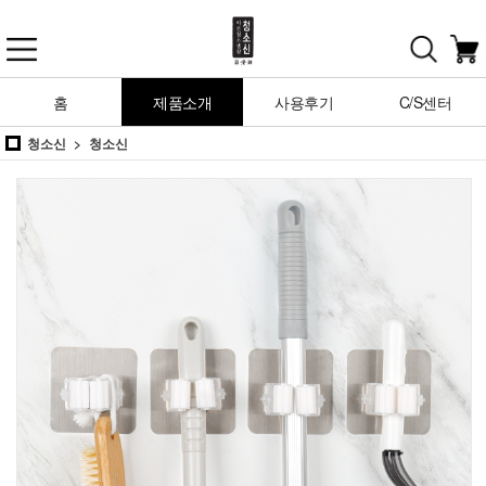
홈
제품소개
사용후기
C/S센터
청소신
청소신