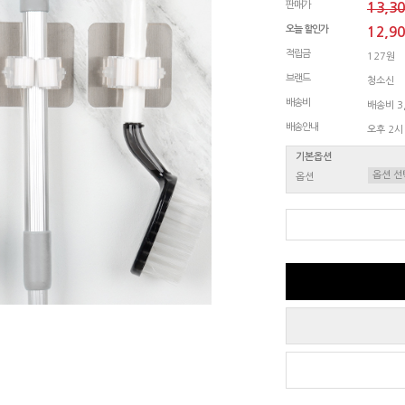
판매가
13,3
오늘 할인가
12,9
적립금
127원
브랜드
청소신
배송비
배송비 3,
배송안내
오후 2시
기본옵션
옵션