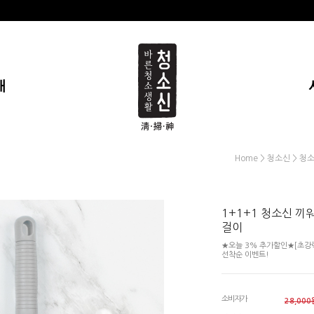
개
>
>
Home
청소신
청
1+1+1 청소신 끼
걸이
★오늘 3% 추가할인★[초강력 
선착순 이벤트!
소비자가
28,000