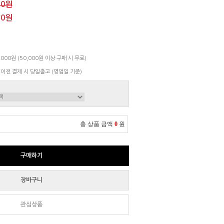
00원
00원
000원 (50,000원 이상 구매 시 무료)
 이전 결제 시 당일출고 (영업일 기준)
총 상품 금액
0
원
구매하기
장바구니
관심상품