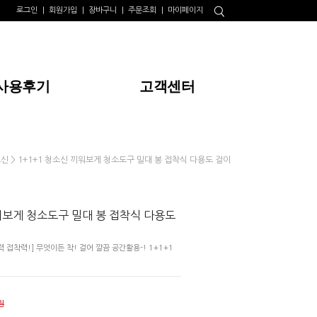
로그인
회원가입
장바구니
주문조회
마이페이지
사용후기
고객센터
> 1+1+1 청소신 끼워보게 청소도구 밀대 봉 접착식 다용도 걸이
소신
워보게 청소도구 밀대 봉 접착식 다용도
접착력!] 무엇이든 착! 걸어 깔끔 공간활용-! 1+1+1
원