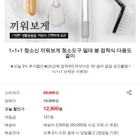
1+1+1 청소신 끼워보게 청소도구 밀대 봉 접착식 다용도
걸이
★오늘 3% 추가할인★[초강력 접착력!] 무엇이든 착! 걸어 깔끔 공간활용-!
1+1+1 선착순 이벤트!
소비자가
28,000
원
판매가
13,300
원
12,900
오늘 할인가
원
적립금
127원
배송비
배송비 3,000원 (50,000원 이상 구매 시 무료)
배송안내
오후 2시 이전 결제 시 당일출고 (영업일 기준)