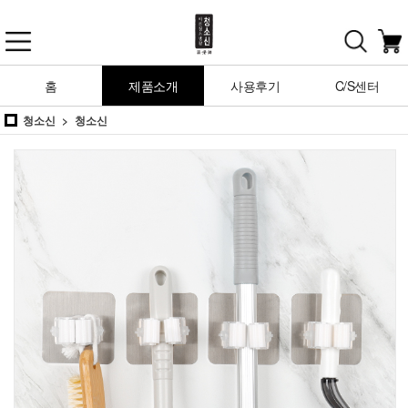
홈
제품소개
사용후기
C/S센터
청소신
청소신