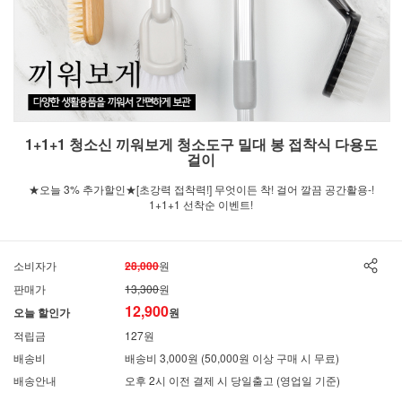
1+1+1 청소신 끼워보게 청소도구 밀대 봉 접착식 다용도
걸이
★오늘 3% 추가할인★[초강력 접착력!] 무엇이든 착! 걸어 깔끔 공간활용-!
1+1+1 선착순 이벤트!
소비자가
28,000
원
판매가
13,300
원
12,900
오늘 할인가
원
적립금
127원
배송비
배송비 3,000원 (50,000원 이상 구매 시 무료)
배송안내
오후 2시 이전 결제 시 당일출고 (영업일 기준)