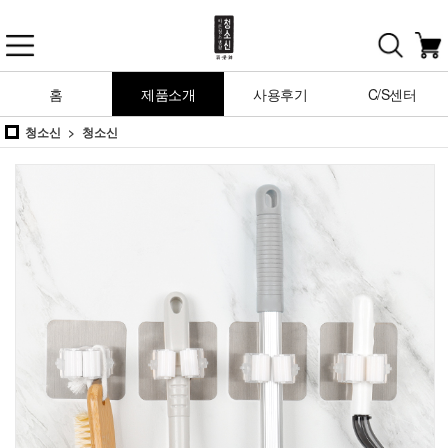
홈
제품소개
사용후기
C/S센터
청소신
청소신