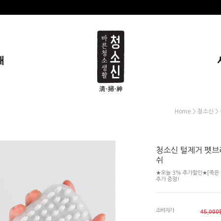
개
>
>
Home
청소신
청소신 털제거 펫브
쉬
★오늘 3% 추가할인★[죽은 
추가 증정!
소비자가
45,000