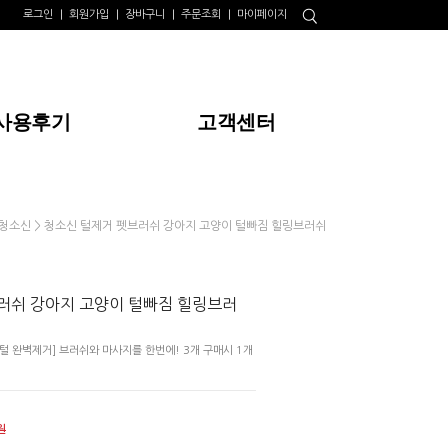
로그인
회원가입
장바구니
주문조회
마이페이지
사용후기
고객센터
> 청소신 털제거 펫브러쉬 강아지 고양이 털빠짐 힐링브러쉬
청소신
러쉬 강아지 고양이 털빠짐 힐링브러
털 완벽제거] 브러쉬와 마사지를 한번에! 3개 구매시 1개
원