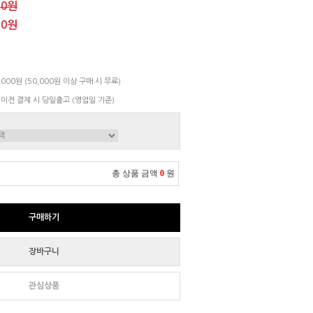
00원
00원
000원 (50,000원 이상 구매 시 무료)
 이전 결제 시 당일출고 (영업일 기준)
총 상품 금액
0
원
구매하기
장바구니
관심상품