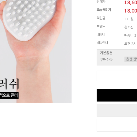
판매가
18,6
오늘 할인가
18,0
적립금
175원
브랜드
청소신
배송비
배송비 3,
배송안내
오후 2시
기본옵션
구매수량