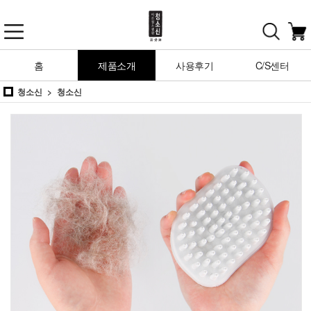
홈
제품소개
사용후기
C/S센터
청소신
청소신