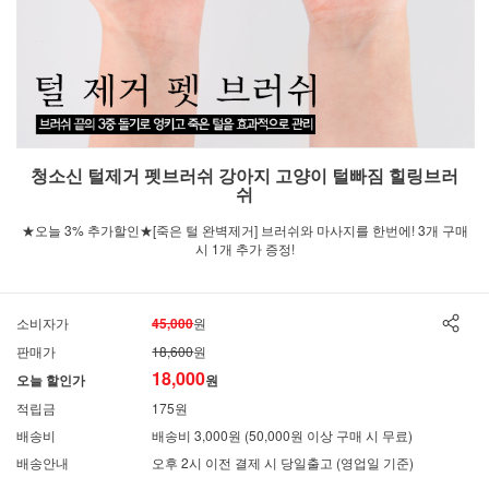
청소신 털제거 펫브러쉬 강아지 고양이 털빠짐 힐링브러
쉬
★오늘 3% 추가할인★[죽은 털 완벽제거] 브러쉬와 마사지를 한번에! 3개 구매
시 1개 추가 증정!
소비자가
45,000
원
판매가
18,600
원
18,000
오늘 할인가
원
적립금
175원
배송비
배송비 3,000원 (50,000원 이상 구매 시 무료)
배송안내
오후 2시 이전 결제 시 당일출고 (영업일 기준)