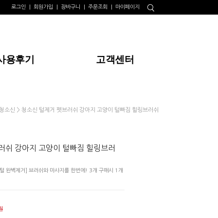
로그인
회원가입
장바구니
주문조회
마이페이지
사용후기
고객센터
> 청소신 털제거 펫브러쉬 강아지 고양이 털빠짐 힐링브러쉬
청소신
러쉬 강아지 고양이 털빠짐 힐링브러
털 완벽제거] 브러쉬와 마사지를 한번에! 3개 구매시 1개
원