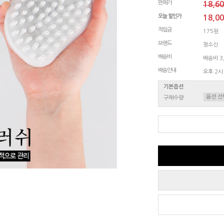
판매가
18,6
오늘 할인가
18,0
적립금
175원
브랜드
청소신
배송비
배송비 3,
배송안내
오후 2시
기본옵션
구매수량