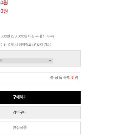
00원
00원
000원 (50,000원 이상 구매 시 무료)
 이전 결제 시 당일출고 (영업일 기준)
총 상품 금액
0
원
구매하기
장바구니
관심상품