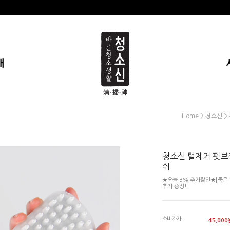
개
>
>
Home
청소신
청소신 털제거 펫브
쉬
★오늘 3% 추가할인★[죽은 
추가 증정!
소비자가
45,000