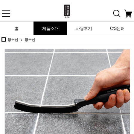
홈
제품소개
사용후기
C/S센터
청소신
청소신