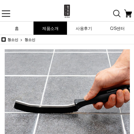
홈
제품소개
사용후기
C/S센터
청소신
청소신