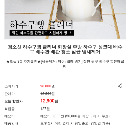
청소신 하수구뻥 클리너 화장실 주방 하수구 싱크대 배수
구 배수관 배관 청소 살균 냄새제거
★오늘 3% 추가할인★[세균제거+악취+벌레 방지] 집안 곳곳 하수구 찌든때를
뻥!
소비자가
28,000
원
판매가
13,300
원
12,900
오늘 할인가
원
적립금
127원
배송비
배송비 3,000원 (50,000원 이상 구매 시 무료)
배송안내
오후 2시 이전 결제 시 당일출고 (영업일 기준)