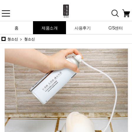
홈
제품소개
사용후기
C/S센터
청소신
청소신