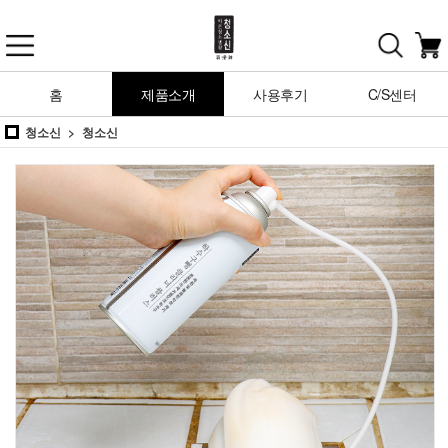
홈
제품소개
사용후기
C/S센터
청소신
청소신