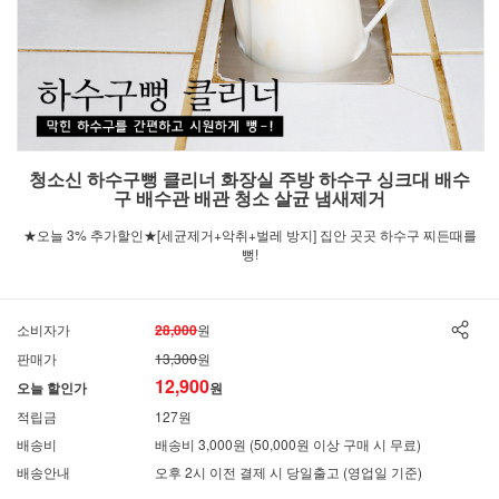
청소신 하수구뻥 클리너 화장실 주방 하수구 싱크대 배수
구 배수관 배관 청소 살균 냄새제거
★오늘 3% 추가할인★[세균제거+악취+벌레 방지] 집안 곳곳 하수구 찌든때를
뻥!
소비자가
28,000
원
판매가
13,300
원
12,900
오늘 할인가
원
적립금
127원
배송비
배송비 3,000원 (50,000원 이상 구매 시 무료)
배송안내
오후 2시 이전 결제 시 당일출고 (영업일 기준)