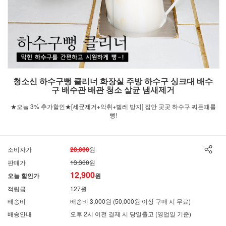
청소신 하수구뻥 클리너 화장실 주방 하수구 싱크대 배수
구 배수관 배관 청소 살균 냄새제거
★오늘 3% 추가할인★[세균제거+악취+벌레 방지] 집안 곳곳 하수구 찌든때를
뻥!
소비자가
28,000
원
판매가
13,300
원
12,900
오늘 할인가
원
적립금
127원
배송비
배송비 3,000원 (50,000원 이상 구매 시 무료)
배송안내
오후 2시 이전 결제 시 당일출고 (영업일 기준)