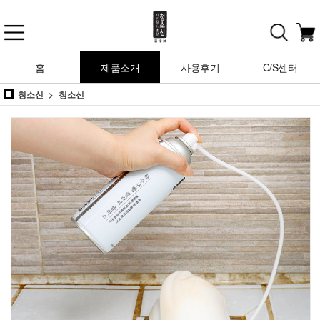
홈
제품소개
사용후기
C/S센터
청소신
청소신