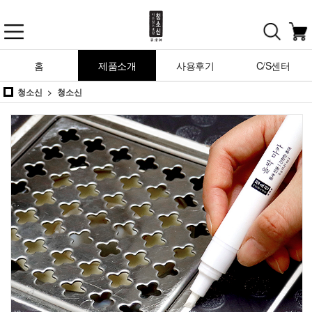
홈
제품소개
사용후기
C/S센터
청소신
청소신