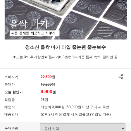
청소신 올싹 마카 타일 줄눈펜 줄눈보수
★오늘 3% 추가할인★[틈새커버3초컷!] 더러운 틈새 쓱쓱- 칠하면 끝!
소비자가
22,500
원
판매가
10,200
원
9,900
오늘 할인가
원
적립금
98원
배송비
배송비 3,000원 (50,000원 이상 구매 시 무료)
배송안내
오후 2시 이전 결제 시 당일출고 (영업일 기준)
구매수량