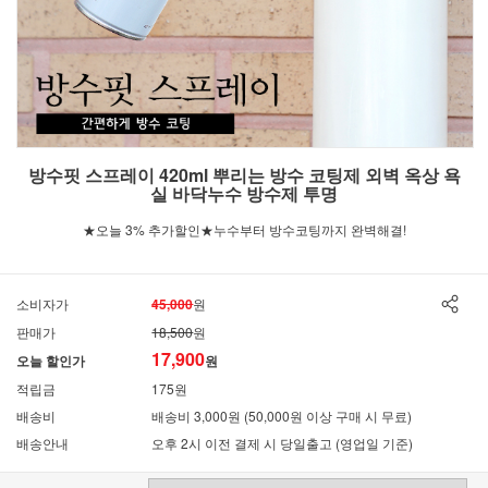
방수핏 스프레이 420ml 뿌리는 방수 코팅제 외벽 옥상 욕
실 바닥누수 방수제 투명
★오늘 3% 추가할인★누수부터 방수코팅까지 완벽해결!
소비자가
45,000
원
판매가
18,500
원
17,900
오늘 할인가
원
적립금
175원
배송비
배송비 3,000원 (50,000원 이상 구매 시 무료)
배송안내
오후 2시 이전 결제 시 당일출고 (영업일 기준)