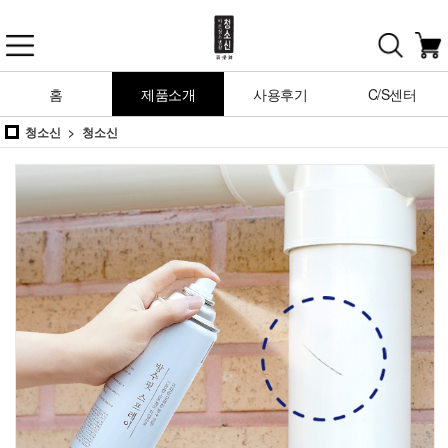
홈
제품소개
사용후기
C/S센터
청소신
청소신