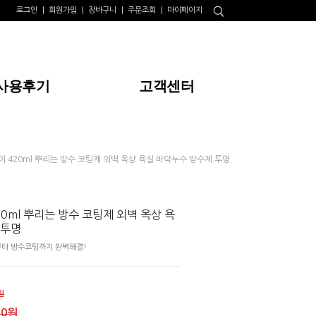
로그인
회원가입
장바구니
주문조회
마이페이지
사용후기
고객센터
이 420ml 뿌리는 방수 코팅제 외벽 옥상 욕실 바닥누수 방수제 투명
0ml 뿌리는 방수 코팅제 외벽 옥상 욕
 투명
터 방수코팅까지 완벽해결!
원
00원