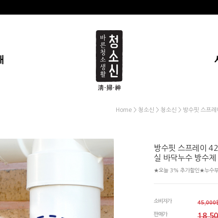
개
>
>
> 방수핏 스프레
Home
청소신
청소신
방수핏 스프레이 42
실 바닥누수 방수제
★오늘 3% 추가할인★누수부
소비자가
45,000
판매가
18,5