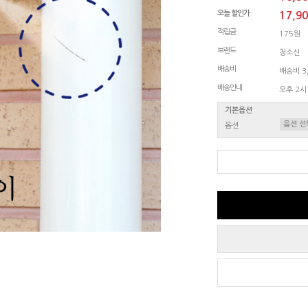
오늘 할인가
17,9
적립금
175원
브랜드
청소신
배송비
배송비 3,
배송안내
오후 2시
기본옵션
옵션