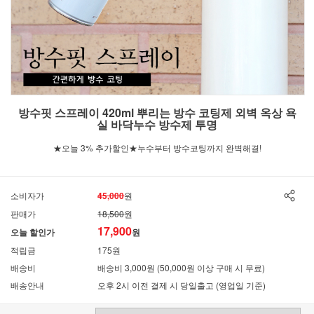
방수핏 스프레이 420ml 뿌리는 방수 코팅제 외벽 옥상 욕
실 바닥누수 방수제 투명
★오늘 3% 추가할인★누수부터 방수코팅까지 완벽해결!
소비자가
45,000
원
판매가
18,500
원
17,900
오늘 할인가
원
적립금
175원
배송비
배송비 3,000원 (50,000원 이상 구매 시 무료)
배송안내
오후 2시 이전 결제 시 당일출고 (영업일 기준)