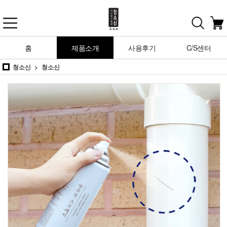
홈
제품소개
사용후기
C/S센터
청소신
청소신