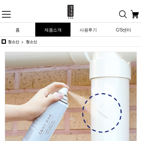
홈
제품소개
사용후기
C/S센터
청소신
청소신