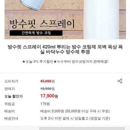
방수핏 스프레이 420ml 뿌리는 방수 코팅제 외벽 옥상 욕
실 바닥누수 방수제 투명
★오늘 3% 추가할인★누수부터 방수코팅까지 완벽해결!
소비자가
45,000
원
판매가
18,500
원
17,900
오늘 할인가
원
적립금
175원
배송비
배송비 3,000원 (50,000원 이상 구매 시 무료)
배송안내
오후 2시 이전 결제 시 당일출고 (영업일 기준)