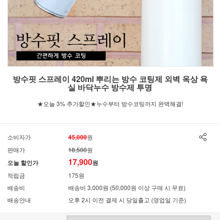
방수핏 스프레이 420ml 뿌리는 방수 코팅제 외벽 옥상 욕
실 바닥누수 방수제 투명
★오늘 3% 추가할인★누수부터 방수코팅까지 완벽해결!
소비자가
45,000
원
판매가
18,500
원
17,900
오늘 할인가
원
적립금
175원
배송비
배송비 3,000원 (50,000원 이상 구매 시 무료)
배송안내
오후 2시 이전 결제 시 당일출고 (영업일 기준)