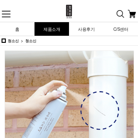
홈
제품소개
사용후기
C/S센터
청소신
청소신