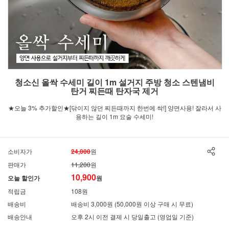
청소신 올싹 수세미 길이 1m 설거지 주방 청소 스텐냄비
탄거 찌든때 탄자국 제거
★오늘 3% 추가할인★[닦이지 않던 찌든때까지 한번에 싹!] 양면사용! 잘라서 사
용하는 길이 1m 요술 수세미!
소비자가
24,000
원
판매가
11,200
원
10,900
오늘 할인가
원
적립금
108원
배송비
배송비 3,000원 (50,000원 이상 구매 시 무료)
배송안내
오후 2시 이전 결제 시 당일출고 (영업일 기준)