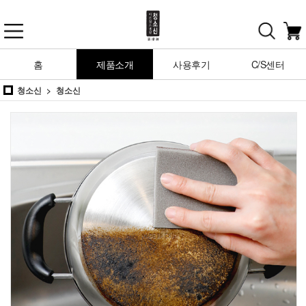
홈
제품소개
사용후기
C/S센터
청소신
청소신