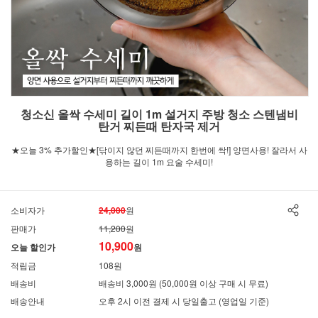
청소신 올싹 수세미 길이 1m 설거지 주방 청소 스텐냄비
탄거 찌든때 탄자국 제거
★오늘 3% 추가할인★[닦이지 않던 찌든때까지 한번에 싹!] 양면사용! 잘라서 사
용하는 길이 1m 요술 수세미!
소비자가
24,000
원
판매가
11,200
원
10,900
오늘 할인가
원
적립금
108원
배송비
배송비 3,000원 (50,000원 이상 구매 시 무료)
배송안내
오후 2시 이전 결제 시 당일출고 (영업일 기준)