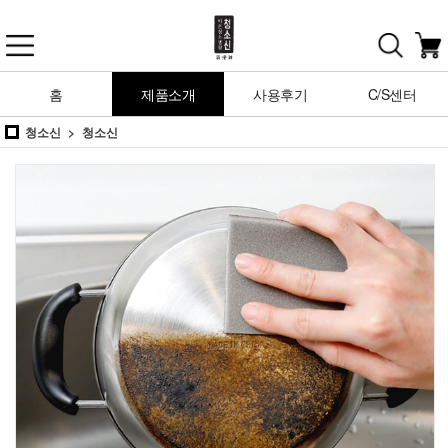
홈
제품소개
사용후기
C/S센터
청소신
청소신