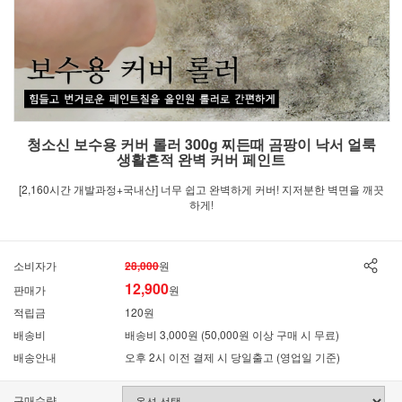
청소신 보수용 커버 롤러 300g 찌든때 곰팡이 낙서 얼룩
생활흔적 완벽 커버 페인트
[2,160시간 개발과정+국내산] 너무 쉽고 완벽하게 커버! 지저분한 벽면을 깨끗
하게!
소비자가
28,000
원
12,900
판매가
원
적립금
120원
배송비
배송비 3,000원 (50,000원 이상 구매 시 무료)
배송안내
오후 2시 이전 결제 시 당일출고 (영업일 기준)
구매수량