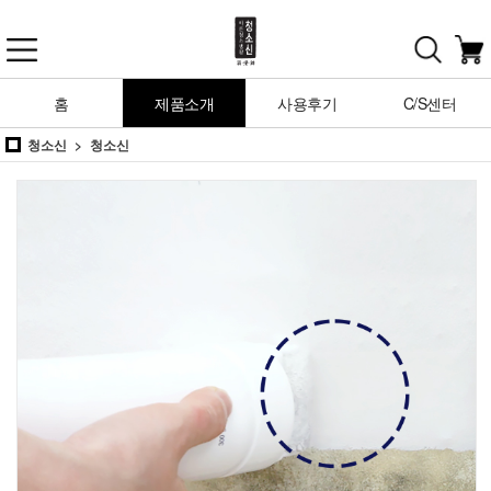
홈
제품소개
사용후기
C/S센터
청소신
청소신