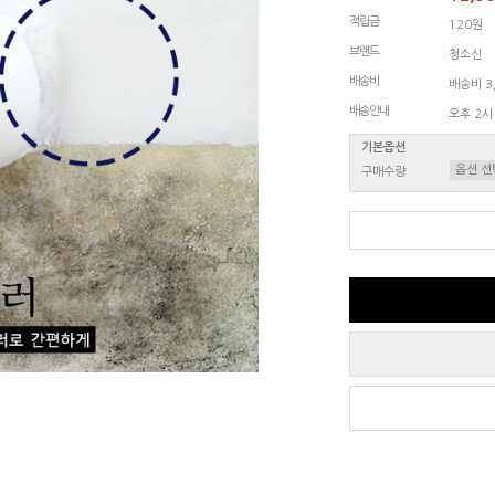
적립금
120원
브랜드
청소신
배송비
배송비 3,
배송안내
오후 2시
기본옵션
구매수량