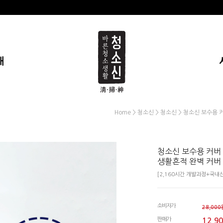
개
>
>
> 청소신 보수용 
Home
청소신
청소신
청소신 보수용 커버 
생활흔적 완벽 커버
[2,160시간 개발과정+국내
소비자가
28,000
판매가
12,9