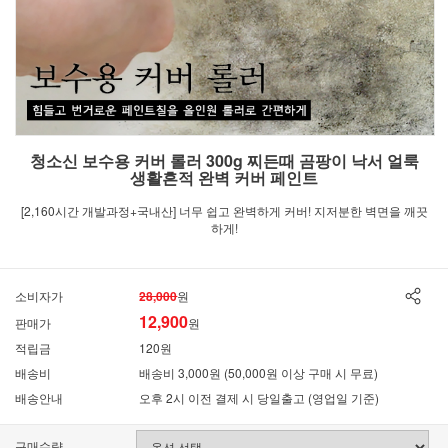
청소신 보수용 커버 롤러 300g 찌든때 곰팡이 낙서 얼룩
생활흔적 완벽 커버 페인트
[2,160시간 개발과정+국내산] 너무 쉽고 완벽하게 커버! 지저분한 벽면을 깨끗
하게!
소비자가
28,000
원
12,900
판매가
원
적립금
120원
배송비
배송비 3,000원 (50,000원 이상 구매 시 무료)
배송안내
오후 2시 이전 결제 시 당일출고 (영업일 기준)
구매수량