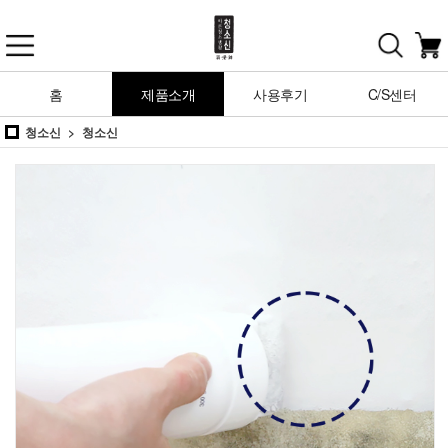
홈
제품소개
사용후기
C/S센터
청소신
청소신