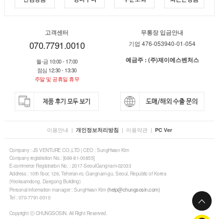
고객센터
무통장 입금안내
070.7791.0010
기업 476-053940-01-054
예금주 : (주)제이에스벤처스
월-금 10:00 - 17:00
점심 12:30 - 13:30
주말 및 공휴일 휴무
이용안내
|
|
이용약관
|
개인정보처리방침
PC Ver
Company : JS VENTURE CO.,LTD | CEO : SungHwan Kim
Company registration No.: [689-81-00855]
E-commerce Registration No. : 2017-SeoulGangnam-02033
Address : 10th floor, 126, Teheran-ro, Gangnam-gu, Seoul, Republic of Korea
(Yeoksamdong, Daegong Building)
(help@chungsosin.com)
Personal information manager : SungHwan Kim
Tel : 070-7791-0010
Copyright ⓒ CHUNGSOSIN. All Right Reserved.