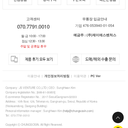
고객센터
무통장 입금안내
070.7791.0010
기업 476-053940-01-054
예금주 : (주)제이에스벤처스
월-금 10:00 - 17:00
점심 12:30 - 13:30
주말 및 공휴일 휴무
이용안내
|
|
이용약관
|
개인정보처리방침
PC Ver
Company : JS VENTURE CO.,LTD | CEO : SungHwan Kim
Company registration No.: [689-81-00855]
E-commerce Registration No. : 2017-SeoulGangnam-02033
Address : 10th floor, 126, Teheran-ro, Gangnam-gu, Seoul, Republic of Korea
(Yeoksamdong, Daegong Building)
(help@chungsosin.com)
Personal information manager : SungHwan Kim
Tel : 070-7791-0010
Copyright ⓒ CHUNGSOSIN. All Right Reserved.