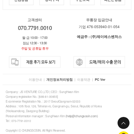
고객센터
무통장 입금안내
070.7791.0010
기업 476-053940-01-054
예금주 : (주)제이에스벤처스
월-금 10:00 - 17:00
점심 12:30 - 13:30
주말 및 공휴일 휴무
이용안내
|
|
이용약관
|
개인정보처리방침
PC Ver
Company : JS VENTURE CO.,LTD | CEO : SungHwan Kim
Company registration No.: [689-81-00855]
E-commerce Registration No. : 2017-SeoulGangnam-02033
Address : 10th floor, 126, Teheran-ro, Gangnam-gu, Seoul, Republic of Korea
(Yeoksamdong, Daegong Building)
(help@chungsosin.com)
Personal information manager : SungHwan Kim
Tel : 070-7791-0010
Copyright ⓒ CHUNGSOSIN. All Right Reserved.