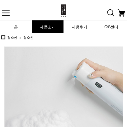
홈
제품소개
사용후기
C/S센터
청소신
청소신