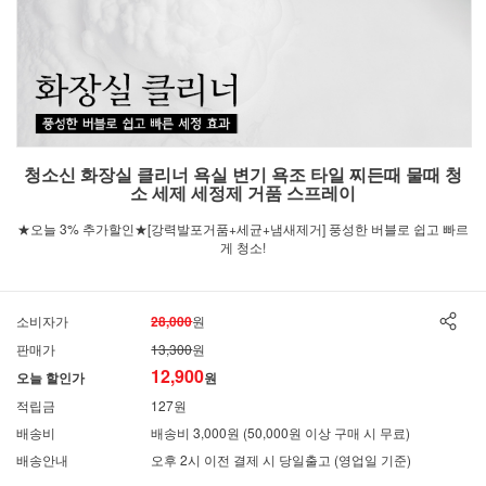
청소신 화장실 클리너 욕실 변기 욕조 타일 찌든때 물때 청
소 세제 세정제 거품 스프레이
★오늘 3% 추가할인★[강력발포거품+세균+냄새제거] 풍성한 버블로 쉽고 빠르
게 청소!
소비자가
28,000
원
판매가
13,300
원
12,900
오늘 할인가
원
적립금
127원
배송비
배송비 3,000원 (50,000원 이상 구매 시 무료)
배송안내
오후 2시 이전 결제 시 당일출고 (영업일 기준)