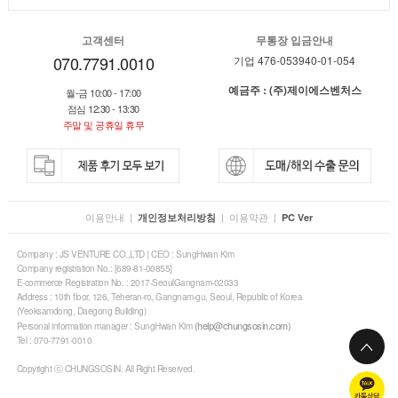
고객센터
무통장 입금안내
070.7791.0010
기업 476-053940-01-054
예금주 : (주)제이에스벤처스
월-금 10:00 - 17:00
점심 12:30 - 13:30
주말 및 공휴일 휴무
이용안내
|
|
이용약관
|
개인정보처리방침
PC Ver
Company : JS VENTURE CO.,LTD | CEO : SungHwan Kim
Company registration No.: [689-81-00855]
E-commerce Registration No. : 2017-SeoulGangnam-02033
Address : 10th floor, 126, Teheran-ro, Gangnam-gu, Seoul, Republic of Korea
(Yeoksamdong, Daegong Building)
(help@chungsosin.com)
Personal information manager : SungHwan Kim
Tel : 070-7791-0010
Copyright ⓒ CHUNGSOSIN. All Right Reserved.