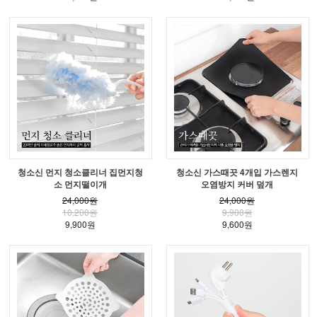
청소신 먼지 청소클리너 집먼지청
청소신 가스때끗 4개입 가스렌지
소 먼지떨이개
오염방지 커버 덮개
24,000원
24,000원
10,200원
9,900원
9,900원
9,600원