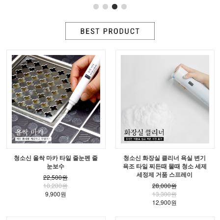
청소신 올싹 마카 타일 줄눈펜 줄
청소신 화장실 클리너 욕실 변기
눈보수
욕조 타일 찌든때 물때 청소 세제
세정제 거품 스프레이
22,500원
10,200원
28,000원
9,900원
13,300원
12,900원