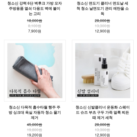
청소신 강력 6단 벽후크 가방 모자
청소신 면도기 클리너 면도날 세
주방용품 열쇠 다용도 벽에 붙이
척 청소 날면도기 관리 에탄올 소
는 고리
독
18,000원
28,000원
8,100원
13,300원
7,900원
12,900원
청소신 다목적 흡수타월 행주 주
청소신 신발클리너 운동화 스웨이
방 싱크대 욕실 자동차 청소 물기
드 슈즈 부츠 구두 가죽 얼룩 찌든
제거
때 제거 세척
45,000원
28,000원
19,800원
13,300원
19,200원
12,900원