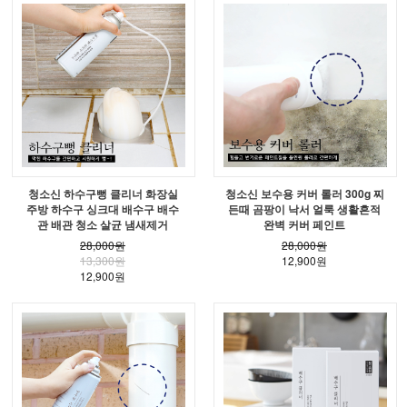
청소신 하수구뻥 클리너 화장실
청소신 보수용 커버 롤러 300g 찌
주방 하수구 싱크대 배수구 배수
든때 곰팡이 낙서 얼룩 생활흔적
관 배관 청소 살균 냄새제거
완벽 커버 페인트
28,000원
28,000원
13,300원
12,900원
12,900원