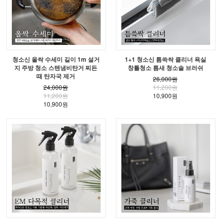
청소신 올싹 수세미 길이 1m 설거
1+1 청소신 틈쓱싹 클리너 욕실
지 주방 청소 스텐냄비탄거 찌든
창틀청소 틈새 청소솔 브러쉬
때 탄자국 제거
26,000원
24,000원
11,200원
11,200원
10,900원
10,900원