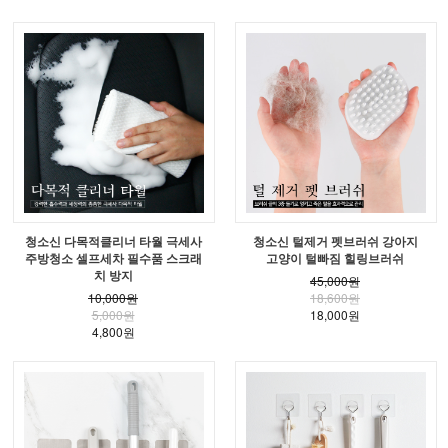
청소신 다목적클리너 타월 극세사
청소신 털제거 펫브러쉬 강아지
주방청소 셀프세차 필수품 스크래
고양이 털빠짐 힐링브러쉬
치 방지
45,000원
10,000원
18,600원
5,000원
18,000원
4,800원