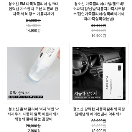
청소신 EM 다목적클리너 싱크대
청소신 가죽클리너(가방/핸드백/
인덕션 가스렌지 오븐 찌든때 탄
소파/지갑/신발/자동차가죽시트청
자국 세척 청소 기름때제거
소/천연가죽클리너/얼룩때제거세
척/가죽얼룩닦는법)
34,000원
15,400원
38,000원
14,900원
17,400원
16,900원
청소신 올싹 클리너 벽지 벽면 낙
청소신 강력한 자동차탈취제 차량
서지우기 자동차 얼룩 찌든때제거
담배냄새 에어컨냄새 악취제거
세정제 물때 줄눈 곰팡이
28,000원
28,000원
13,300원
12,900원
12,900원