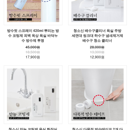
방수핏 스프레이 420ml 뿌리는 방
청소신 배수구클리너 욕실 주방
수 코팅제 외벽 옥상 욕실 바닥누
세면대 씽크대 하수구 냄새제거제
수 방수제 투명
배수구 청소 클리너
45,000원
28,000원
18,500원
13,300원
17,900원
12,900원
청소신 만능 코팅제 욕실 화장실
청소신 다목적 방수테이프 2개 다