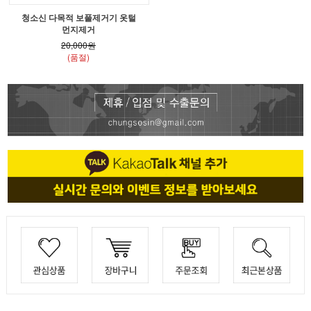
청소신 다목적 보풀제거기 옷털
먼지제거
20,000원
(품절)