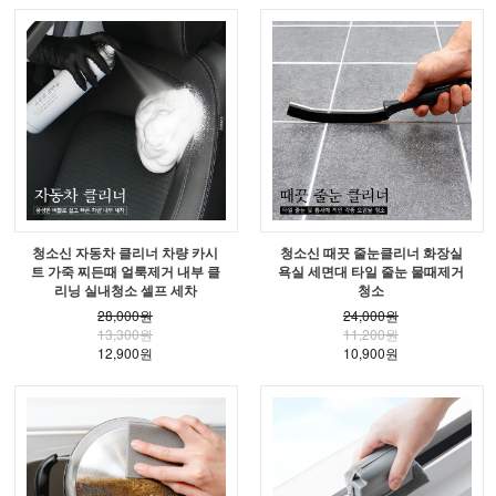
청소신 자동차 클리너 차량 카시
청소신 때끗 줄눈클리너 화장실
트 가죽 찌든때 얼룩제거 내부 클
욕실 세면대 타일 줄눈 물때제거
리닝 실내청소 셀프 세차
청소
28,000원
24,000원
13,300원
11,200원
12,900원
10,900원