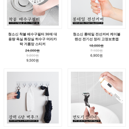
청소신 착붙 배수구필터 36매 대
청소신 롱테일 전선커버 케이블
용량 욕실 화장실 하수구 머리카
랜선 전기선 정리 고정보호캡
락 거름망 스티커
18,000원
24,000원
7,100원
9,800원
6,900원
9,500원