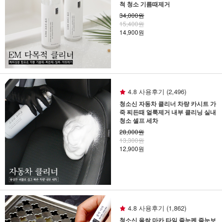
척 청소 기름때제거
34,000원
15,400원
14,900원
4.8 사용후기 (2,496)
청소신 자동차 클리너 차량 카시트 가
죽 찌든때 얼룩제거 내부 클리닝 실내
청소 셀프 세차
28,000원
13,300원
12,900원
4.8 사용후기 (1,862)
청소신 올싹 마카 타일 줄눈펜 줄눈보