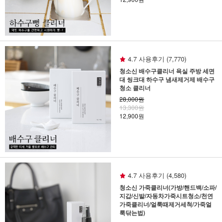
4.7 사용후기 (7,770)
청소신 배수구클리너 욕실 주방 세면
대 씽크대 하수구 냄새제거제 배수구
청소 클리너
28,000원
13,300원
12,900원
4.7 사용후기 (4,580)
청소신 가죽클리너(가방/핸드백/소파/
지갑/신발/자동차가죽시트청소/천연
가죽클리너/얼룩때제거세척/가죽얼
룩닦는법)