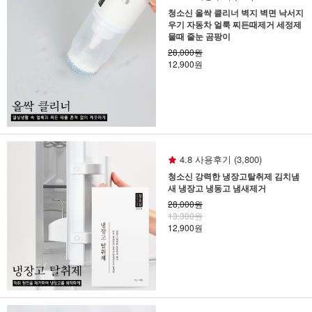
청소신 올싹 클리너 벽지 벽면 낙서지
우기 자동차 얼룩 찌든때제거 세정제
물때 줄눈 곰팡이
28,000원
12,900원
4.8 사용후기 (3,800)
청소신 강력한 냉장고탈취제 김치냄
새 냉장고 냉동고 냄새제거
28,000원
13,300원
12,900원