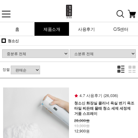
홈
제품소개
사용후기
C/S센터
청소신
정렬
4.7 사용후기 (26,036)
청소신 화장실 클리너 욕실 변기 욕조
타일 찌든때 물때 청소 세제 세정제
거품 스프레이
28,000원
13,300원
12,900원