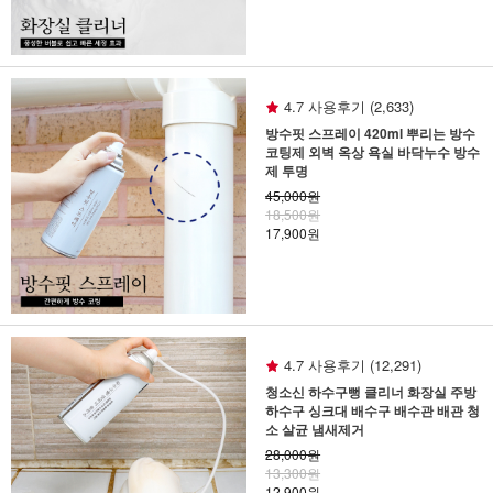
4.7 사용후기 (2,633)
방수핏 스프레이 420ml 뿌리는 방수
코팅제 외벽 옥상 욕실 바닥누수 방수
제 투명
45,000원
18,500원
17,900원
4.7 사용후기 (12,291)
청소신 하수구뻥 클리너 화장실 주방
하수구 싱크대 배수구 배수관 배관 청
소 살균 냄새제거
28,000원
13,300원
12,900원